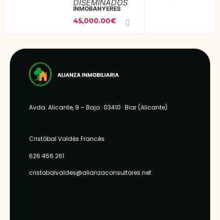
DISEMINADOS
grafica de
INMOBANYERES
45,000.00€
11.649 m2,
totalmente
llanos, con
aceso
directo
desde
camino,
Avda. Alicante, 9 – Bajo
· 03410 ·
Biar (Alicante)
dispone
de agua
potable y
Cristóbal Valdés Francés
posibilidad
626 456 261
de
cristobalvaldes@alianzaconsultores.net
conectar a
la red de
luz, muy
cerca de