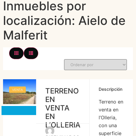
Inmuebles por
localización:
Aielo de
Malferit
TERRENO
Descripción
VENTA
EN
Terreno en
VENTA
venta en
EN
l’Olleria,
L’OLLERIA
con una
superficie