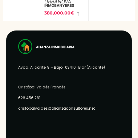
URBANOVA
entre Alcoy
INMOBANYERES
380,000.00€
y
Cocentaina.
Una zona
exclusiva
con barrera
codificada
de entrada.
Avda. Alicante, 9 – Bajo
· 03410 ·
Biar (Alicante)
Con una
superficie
grafica de
Cristóbal Valdés Francés
450 m2 y
626 456 261
dividido en
cristobalvaldes@alianzaconsultores.net
3 plantas.
La planta
sótano está
destinado a