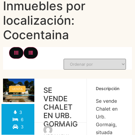
Inmuebles por
localización:
Cocentaina
SE
Descripción
VENTA
VENDE
Se vende
CHALET
Chalet en
3
EN URB.
Urb.
6
GORMAIG
Gormaig,
3
situada