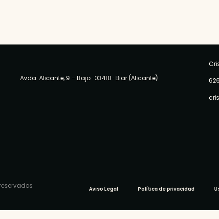
Cri
Avda. Alicante, 9 – Bajo
· 03410 ·
Biar (Alicante)
626
cri
 reservados
Aviso Legal
Política de privacidad
U