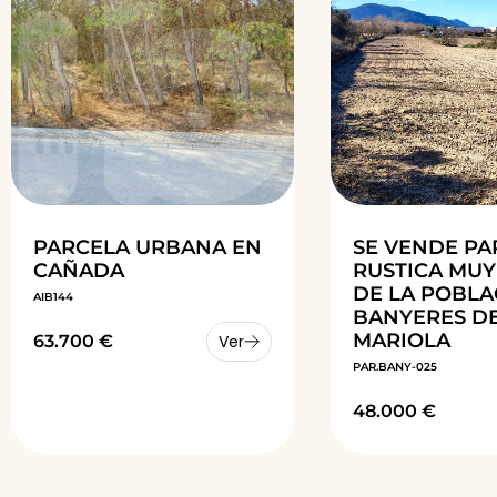
PARCELA URBANA EN
SE VENDE PA
CAÑADA
RUSTICA MUY
DE LA POBLA
AIB144
BANYERES D
MARIOLA
63.700 €
Ver
PAR.BANY-025
48.000 €