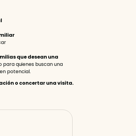
l
miliar
car
milias que desean una
o para quienes buscan una
en potencial.
ción o concertar una visita.