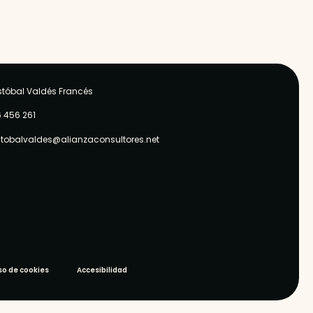
stóbal Valdés Francés
 456 261
stobalvaldes@alianzaconsultores.net
so de cookies
Accesibilidad