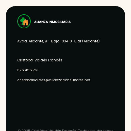
Avda. Alicante, 9 – Bajo
· 03410 ·
Biar (Alicante)
Cristóbal Valdés Francés
626 456 261
cristobalvaldes@alianzaconsultores.net
© 2025
Cristóbal Valdés Francés
. Todos los derechos