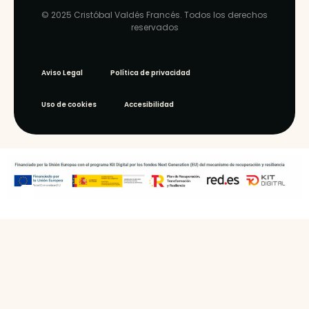
© 2025
Cristóbal Valdés Francés
. Todos los derechos
reservados
Aviso Legal
Política de privacidad
Uso de cookies
Accesibilidad
WEB ‣
ARQU ·
estudio
gráfico
y web