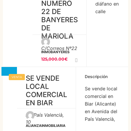
NUMERO
diáfano en
amplios
22 DE
calle
totalmente
BANYERES
correos
diáfanos,
DE
número 22
cuenta con 2
de
MARIOLA
baños, y
Banyeres
oficina. Muy
C/Correos Nº22
de
interesante
INMOBANYERES
Mariola,
125,000.00€
para
con una
reconvertir en
superficie
garaje,
SE VENDE
Descripción
VENTA
grafica de
supermercado…
LOCAL
237 m2
Se vende local
ANTES:
COMERCIAL
cuadrados
comercial en
550.000€
EN BIAR
divididos
Biar (Alicante)
PRECIO: […]
en planta
en Avenida del
Av. País Valencià,
baja y
País Valencià,
10
sótano, las
ALIANZAINMOBILIARIA
10. Tiene una