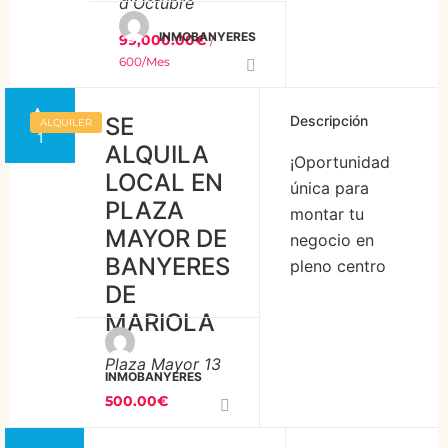
d'Octubre
totalmente
tienda, con
diáfanos,
INMOBANYERES
99,000.00€
oficina y
/
con una
600/Mes
las naves
parte
ajenas a
separada
almacén
SE
Descripción
ALQUILER
1
mediante
lleno de
ALQUILA
¡Oportunidad
tabique y
estantería
LOCAL EN
única para
un cuarto
donde se
PLAZA
montar tu
de baño.
encuentran
MAYOR DE
negocio en
Tiene
los baños.
BANYERES
pleno centro
entrada
La planta
DE
de Banyeres de
principal
primera y
MARIOLA
Mariola! Este
adaptada a
[…]
local en Plaza
personas
Plaza Mayor 13
Mayor es ideal
con
INMOBANYERES
para aquellos
movilidad
500.00€
emprendedores
reducida.