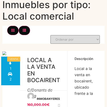
Inmuebles por tipo:
Local comercial
LOCAL A
Descripción
VENTA
LA VENTA
Local a la
1
EN
venta en
BOCAIRENT
2
bocairent,
ubicado
C/Donants de
frente a la
Sang
INMOBANYERES
plaza de
160,000.00€
toros, con