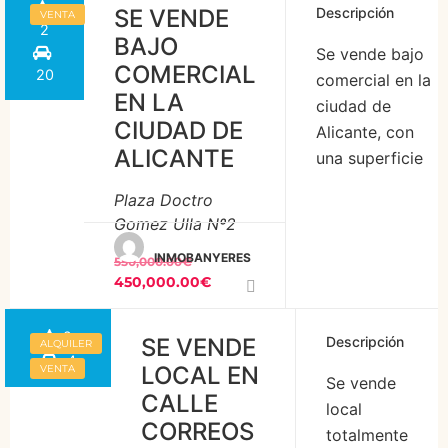
que buscan un
Se ubica
SE VENDE
Descripción
VENTA
espacio amplio
justo
2
BAJO
y luminoso
Se vende bajo
delante de
COMERCIAL
20
para
comercial en la
la entrada
EN LA
desarrollar su
ciudad de
de la
CIUDAD DE
actividad
Alicante, con
población,
ALICANTE
comercial. Con
una superficie
con mucha
una superficie
grafica de 775
visibilidad,
Plaza Doctro
gráfica de 98
m2, con acceso
tiene 2
Gomez Ulla Nº2
m2, este local
desde la plaza
escaparates
INMOBANYERES
se distribuye
Gómez Ulla,
recayentes
550,000.00€
450,000.00€
en dos plantas
ubicado en
[…]
totalmente
pleno corazón
2
reformadas y
de la ciudad.
SE VENDE
Descripción
ALQUILER
4
con instalación
Totalmente
LOCAL EN
VENTA
Se vende
de […]
diáfano,
CALLE
local
distribuido en 3
CORREOS
totalmente
espacios