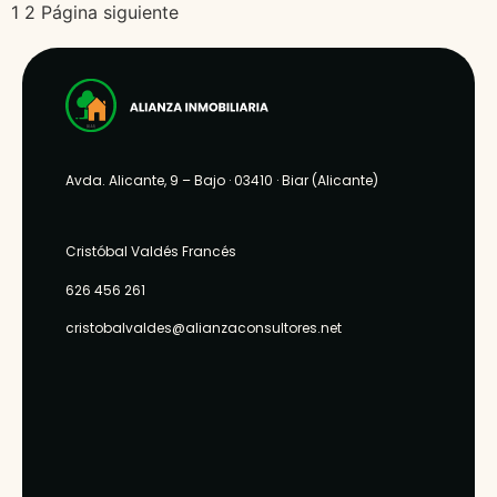
o negocio.
1
2
Página siguiente
posibilidades,
Cuenta con […]
por su
ubicación y
por ser muy
cuadrado y
totalmente
Avda. Alicante, 9 – Bajo
· 03410 ·
Biar (Alicante)
diáfano.
PRECIO:
Cristóbal Valdés Francés
60.000€
626 456 261
cristobalvaldes@alianzaconsultores.net