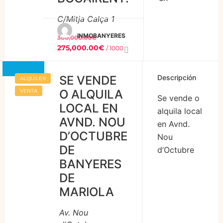
Equipado
Bocairent.
del Local:
con […]
C/Mitja Calça 1
Con una
Superficie: 185
INMOBANYERES
superficie
m² de espacio
300,000.00€
275,000.00€
/ 1000
grafica de
totalmente
1.436 m2,
diáfano, con
distribuidos
posibilidades
SE VENDE
Descripción
ALQUILER
en 3
de adaptarlo a
O ALQUILA
VENTA
Se vende o
plantas y
tus
LOCAL EN
alquila local
varias
necesidades
AVND. NOU
en Avnd.
naves
específicas.
D’OCTUBRE
Nou
anejas al
[…]
DE
d’Octubre
edifico
BANYERES
de
principal.
DE
Banyeres
La planta
de Mariola,
MARIOLA
baja del
con 124
mismo se
Av. Nou
m2,
destina a