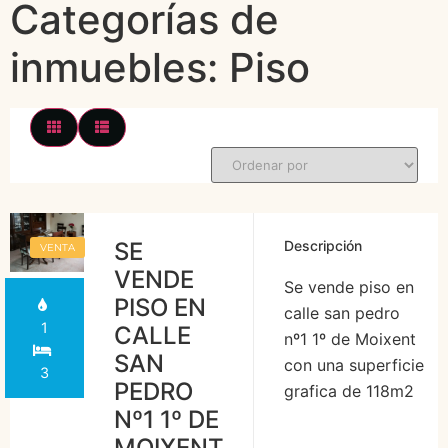
Categorías de
inmuebles:
Piso
SE
Descripción
VENTA
VENDE
Se vende piso en
PISO EN
calle san pedro
1
CALLE
nº1 1º de Moixent
SAN
con una superficie
3
PEDRO
grafica de 118m2
Nº1 1º DE
distribuidos en
MOIXENT
recibidor, salón –