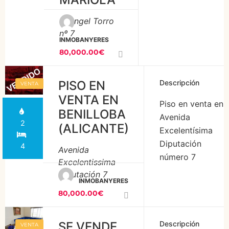
distribuidos
C/Angel Torro
en un salón-
nº 7
comedor,
INMOBANYERES
cocina, sala
80,000.00€
de estar,
baño
PISO EN
Descripción
VENTA
completo con
VENTA EN
bañera, tres
Piso en venta en
BENILLOBA
habitaciones,
Avenida
2
(ALICANTE)
terraza,
Excelentísima
trastero y
Diputación
4
Avenida
plaza de
número 7
Excelentissima
garaje. Muy
Benilloba, es un
Diputación 7
cerca de la
INMOBANYERES
primero con
80,000.00€
plaza mayor
ascensor, tiene
y el
una superficie
ayuntamiento,
de 100m2
SE VENDE
Descripción
VENTA