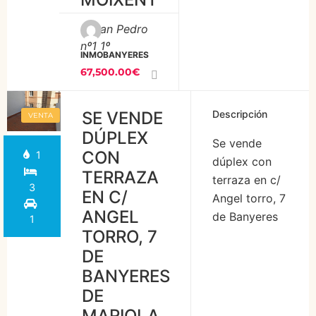
comedor, cocina,
C/San Pedro
3 habitaciones, 1
nº1 1º
baño con plato de
INMOBANYERES
ducha, patio
67,500.00€
interior y balcón.
Se vende con
SE VENDE
Descripción
VENTA
muebles y
DÚPLEX
electrodomésticos
Se vende
CON
1
existentes.
dúplex con
TERRAZA
PRECIO: 67.500€
terraza en c/
3
EN C/
COMPRE UN
Angel torro, 7
ANGEL
HOGAR, PARA
de Banyeres
1
TORRO, 7
SENTIRLO,
de Mariola,
DE
VIVIRLO Y
con una
DISFRUTARLO,
superficie
BANYERES
SIN PAGAR […]
construida de
DE
95,00 m2
MARIOLA