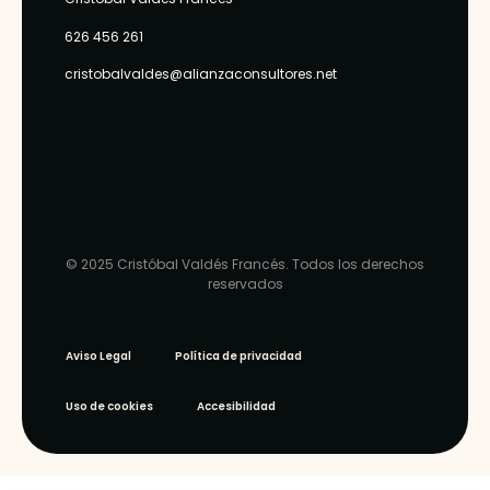
ello.
Trastero.
626 456 261
PRECIO:75.000€
cristobalvaldes@alianzaconsultores.net
COMPRE UN
HOGAR PARA
SENTIRLO,
VIVIRLO Y
DISFRUTARLO, y
SIN PAGAR
COMISIÓN por
© 2025
Cristóbal Valdés Francés
. Todos los derechos
ello.
reservados
Aviso Legal
Política de privacidad
Uso de cookies
Accesibilidad